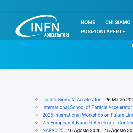
Vai
al
HOME
CHI SIAMO
contenuto
POSIZIONI APERTE
- 26 Marzo 202
Quinta Giornata Acceleratori
International School of Particle Accelerat
2025 International Workshop on Future Lin
7th European Advanced Accelerator Confe
- 10 Agosto 2025 - 15 Agosto 2025
NAPAC'25