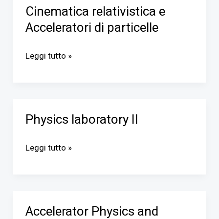
Cinematica relativistica e
Cinematica
Acceleratori di particelle
relativistica
e
Leggi tutto »
Acceleratori
di
particelle
Physics laboratory II
Physics
laboratory
Leggi tutto »
II
Accelerator Physics and
Accelerator