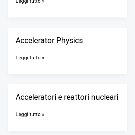
Leggi tutto »
Accelerator Physics
Accelerator
Physics
Leggi tutto »
Acceleratori e reattori nucleari
Acceleratori
e
Leggi tutto »
reattori
nucleari