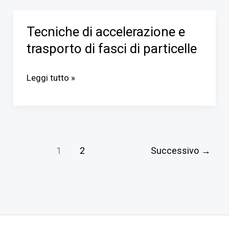
Tecniche di accelerazione e
Tecniche
trasporto di fasci di particelle
di
accelerazione
Leggi tutto »
e
trasporto
di
fasci
di
1
2
Successivo
→
particelle