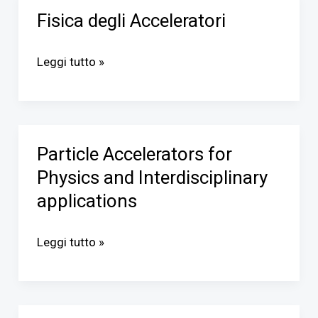
Fisica degli Acceleratori
Fisica
degli
Leggi tutto »
Acceleratori
Particle Accelerators for
Particle
Physics and Interdisciplinary
Accelerators
for
applications
Physics
and
Leggi tutto »
Interdisciplinary
applications