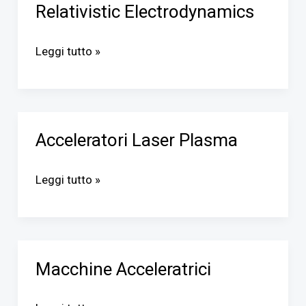
Relativistic Electrodynamics
Physics
and
Leggi tutto »
Relativistic
Electrodynamics
Acceleratori Laser Plasma
Acceleratori
Laser
Leggi tutto »
Plasma
Macchine Acceleratrici
Macchine
Acceleratrici